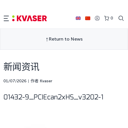
0
Return to News
新闻资讯
01/07/2026
作者 Kvaser
01432-9_PCIEcan2xHS_v3202-1