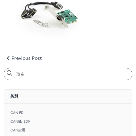
Previous Post
类别
CAN FD
CANlib SDK
CAN应用