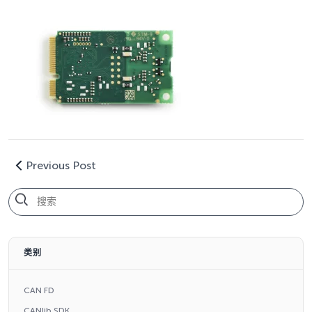
Previous Post
类别
CAN FD
CANlib SDK