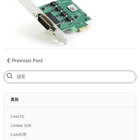
Previous Post
类别
CAN FD
CANlib SDK
CAN应用