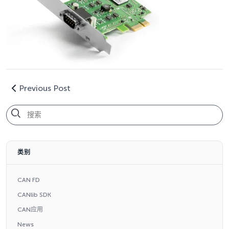
Previous Post
类别
CAN FD
CANlib SDK
CAN应用
News