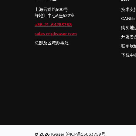
上海云锦路500号
技术支
绿地汇中心A座522室
CANli
+86-21-64283768
购买地
sales.cn@kvaser.com
开发者
总部及区域办事处
联系我
下载中
© 2026 Kvaser
沪ICP备15033759号