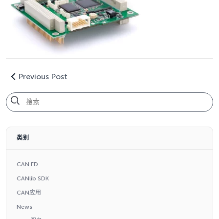
Previous Post
类别
CAN FD
CANlib SDK
CAN应用
News