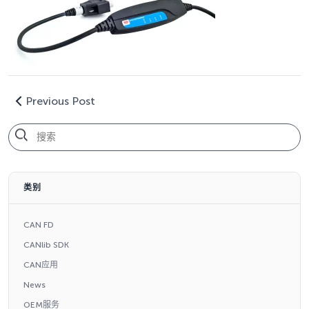
Previous Post
类别
CAN FD
CANlib SDK
CAN应用
News
OEM服务