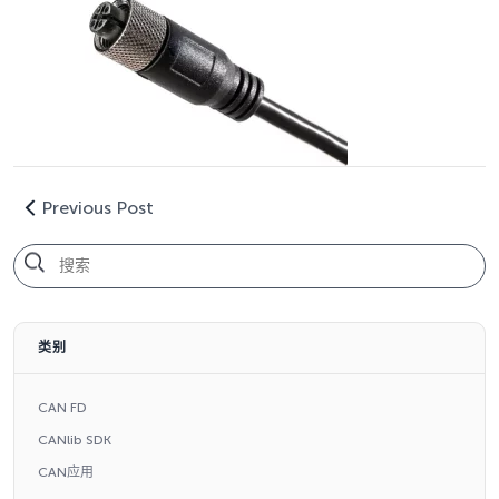
Previous Post
类别
CAN FD
CANlib SDK
CAN应用