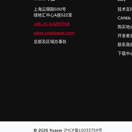
上海云锦路500号
技术支
绿地汇中心A座522室
CANli
+86-21-64283768
购买地
sales.cn@kvaser.com
开发者
总部及区域办事处
联系我
下载中
© 2026 Kvaser
沪ICP备15033759号