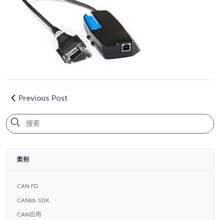
Previous Post
类别
CAN FD
CANlib SDK
CAN应用