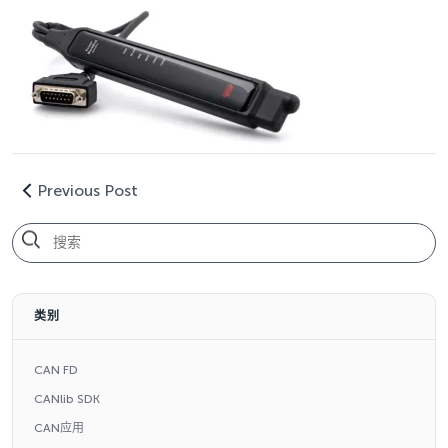
Previous Post
类别
CAN FD
CANlib SDK
CAN应用