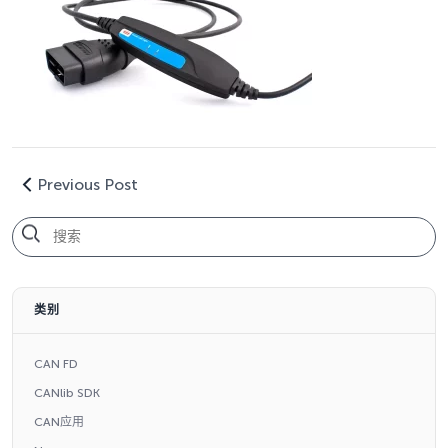
Previous Post
类别
CAN FD
CANlib SDK
CAN应用