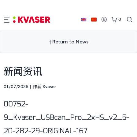
0
Return to News
新闻资讯
01/07/2026
作者 Kvaser
00752-
9_Kvaser_USBcan_Pro_2xHS_v2_5-
20-282-29-ORIGINAL-167