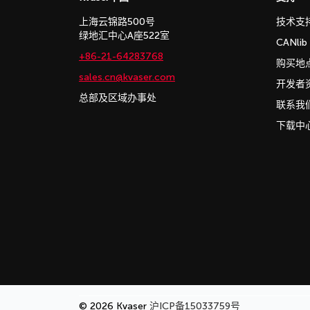
上海云锦路500号
技术支
绿地汇中心A座522室
CANli
+86-21-64283768
购买地
sales.cn@kvaser.com
开发者
总部及区域办事处
联系我
下载中
© 2026 Kvaser
沪ICP备15033759号