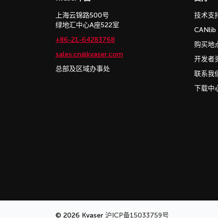
上海云锦路500号
技术支
绿地汇中心A座522室
CANli
+86-21-64283768
购买地
sales.cn@kvaser.com
开发者
总部及区域办事处
联系我
下载中
© 2026 Kvaser
沪ICP备15033759号