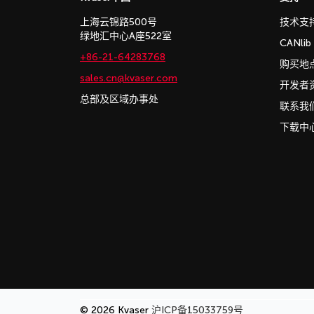
上海云锦路500号
技术支
绿地汇中心A座522室
CANli
+86-21-64283768
购买地
sales.cn@kvaser.com
开发者
总部及区域办事处
联系我
下载中
© 2026 Kvaser
沪ICP备15033759号