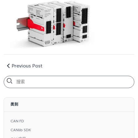
Previous Post
类别
CAN FD
CANlib SDK