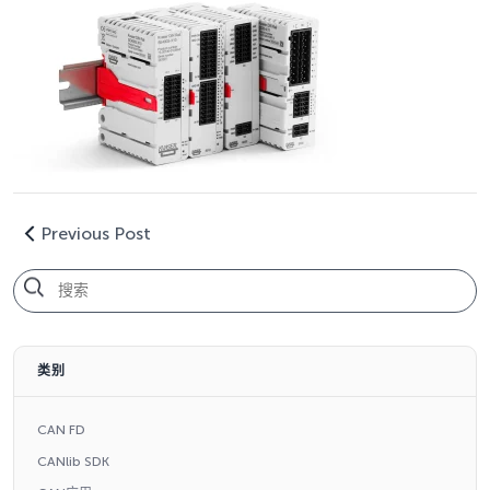
Previous Post
类别
CAN FD
CANlib SDK