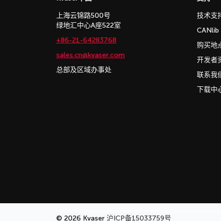
上海云锦路500号
技术支
绿地汇中心A座522室
CANli
+86-21-64283768
购买地
sales.cn@kvaser.com
开发者
总部及区域办事处
联系我
下载中
© 2026 Kvaser
沪ICP备15033759号