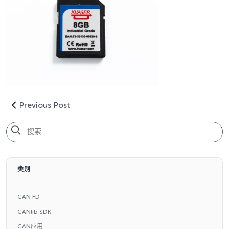
Previous Post
类别
CAN FD
CANlib SDK
CAN应用