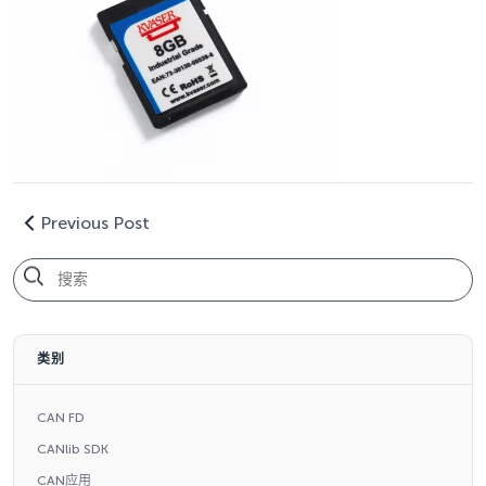
Previous Post
类别
CAN FD
CANlib SDK
CAN应用