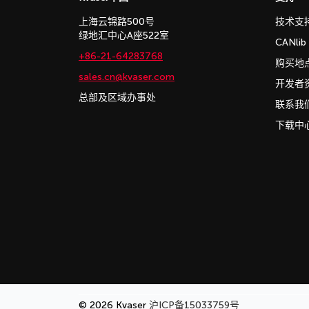
上海云锦路500号
技术支
绿地汇中心A座522室
CANli
+86-21-64283768
购买地
sales.cn@kvaser.com
开发者
总部及区域办事处
联系我
下载中
© 2026 Kvaser
沪ICP备15033759号