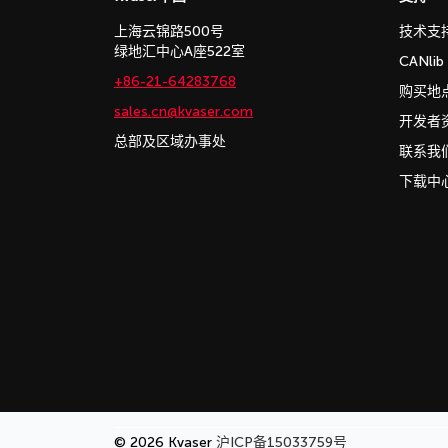
上海云锦路500号
技术支
绿地汇中心A座522室
CANli
+86-21-64283768
购买地
sales.cn@kvaser.com
开发者
总部及区域办事处
联系我
下载中
© 2026 Kvaser
沪ICP备15033759号