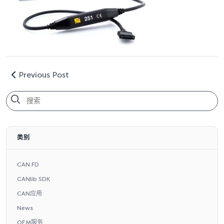
Previous Post
类别
CAN FD
CANlib SDK
CAN应用
News
OEM服务