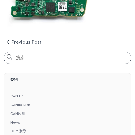
Previous Post
类别
CAN FD
CANlib SDK
CAN应用
News
OEM服务