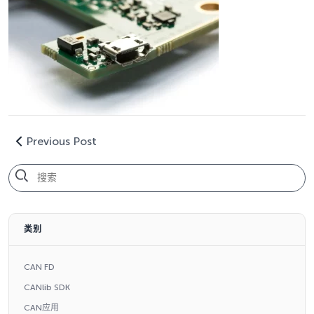
Previous Post
类别
CAN FD
CANlib SDK
CAN应用