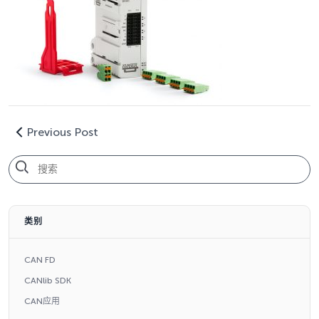
Previous Post
类别
CAN FD
CANlib SDK
CAN应用