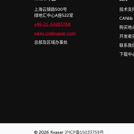
上海云锦路500号
技术支
绿地汇中心A座522室
CANli
+86-21-64283768
购买地
sales.cn@kvaser.com
开发者
总部及区域办事处
联系我
下载中
© 2026 Kvaser
沪ICP备15033759号