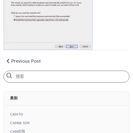
Previous Post
类别
CAN FD
CANlib SDK
CAN应用