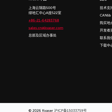
上海云锦路500号
技术支
绿地汇中心A座522室
CANli
+86-21-64283768
购买地
sales.cn@kvaser.com
开发者
总部及区域办事处
联系我
下载中
© 2026 Kvaser
沪ICP备15033759号