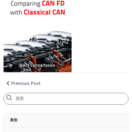
Previous Post
类别