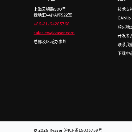
上海云锦路500号
技术支
绿地汇中心A座522室
CANli
+86-21-64283768
购买地
sales.cn@kvaser.com
开发者
总部及区域办事处
联系我
下载中
© 2026 Kvaser
沪ICP备15033759号