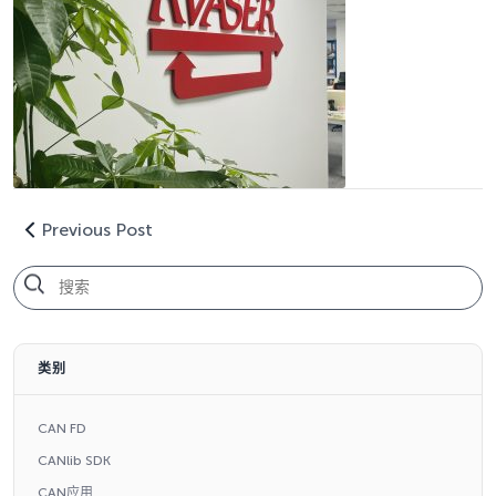
Previous Post
类别
CAN FD
CANlib SDK
CAN应用