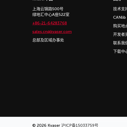
上海云锦路500号
技术支
绿地汇中心A座522室
CANli
+86-21-64283768
购买地
sales.cn@kvaser.com
开发者
总部及区域办事处
联系我
下载中
© 2026 Kvaser
沪ICP备15033759号