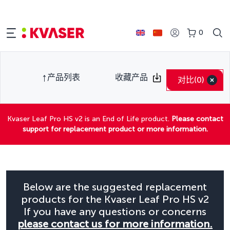
0
产品列表
收藏产品
对比
(0)
Kvaser Leaf Pro HS v2 is an End of Life product.
Please contact
support for replacement product or more information.
Below are the suggested replacement
products for the Kvaser Leaf Pro HS v2
If you have any questions or concerns
please contact us for more information.