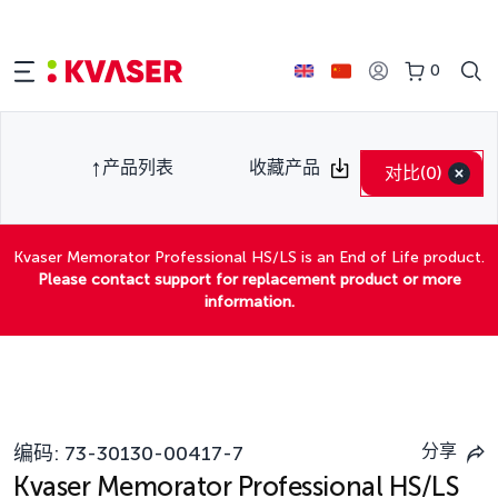
0
产品列表
收藏产品
对比
(0)
Kvaser Memorator Professional HS/LS is an End of Life product.
Please contact support for replacement product or more
information.
分享
编码:
73-30130-00417-7
Kvaser Memorator Professional HS/LS