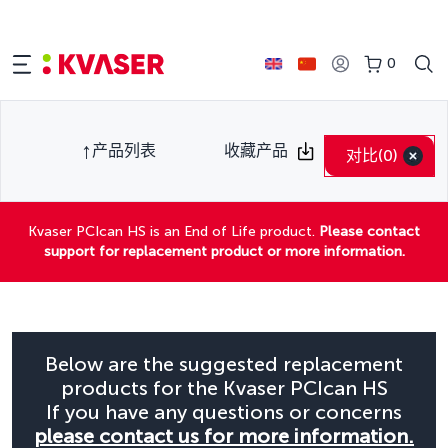
0
产品列表
收藏产品
对比
(0)
Kvaser PCIcan HS is an End of Life product.
Please contact
support for replacement product or more information.
Below are the suggested replacement
products for the Kvaser PCIcan HS
If you have any questions or concerns
please contact us for more information.