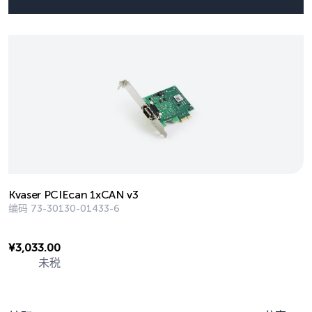
Kvaser PCIEcan 1xCAN v3
编码
73-30130-01433-6
¥
3,033.00
未税