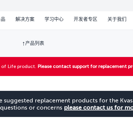
产品
解决方案
学习中心
开发者专区
关于我们
产品列表
 of Life product.
Please contact support for replacement p
e suggested replacement products for the Kva
 questions or concerns
please contact us for m