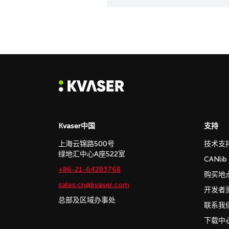
Kvaser中国
支持
上海云锦路500号
技术支
绿地汇中心A座522室
CANli
+86-21-64283768
购买地
sales.cn@kvaser.com
开发者
总部及区域办事处
联系我
下载中