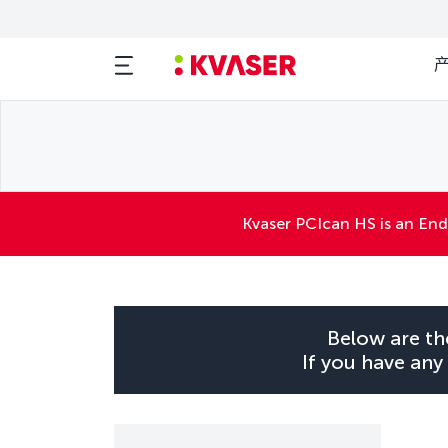
Kvaser PCIcan HS is an End
Below are th
If you have any