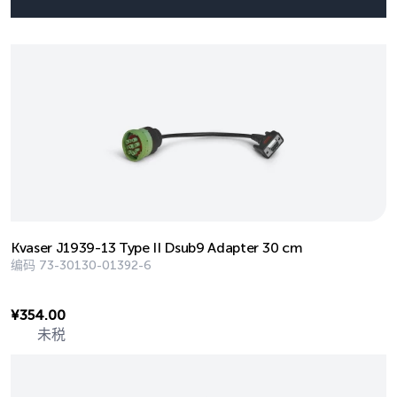
Kvaser J1939-13 Type II Dsub9 Adapter 30 cm
编码
73-30130-01392-6
¥
354.00
未税