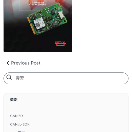
Previous Post
类别
CAN FD
CANlib SDK