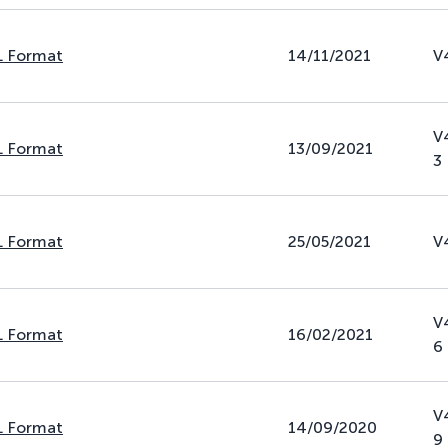
L Format
14/11/2021
V
V
L Format
13/09/2021
3
L Format
25/05/2021
V
V
L Format
16/02/2021
6
V
L Format
14/09/2020
9