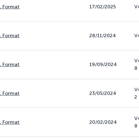
L Format
17/02/2025
V
L Format
28/11/2024
V
V
L Format
19/09/2024
8
V
L Format
23/05/2024
2
V
L Format
20/02/2024
8