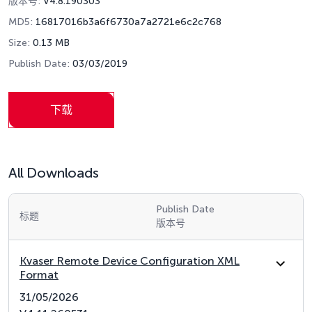
版本号:
V4.8.190303
MD5:
16817016b3a6f6730a7a2721e6c2c768
Size:
0.13 MB
Publish Date:
03/03/2019
下载
All Downloads
Publish Date
标题
版本号
Kvaser Remote Device Configuration XML
Format
31/05/2026