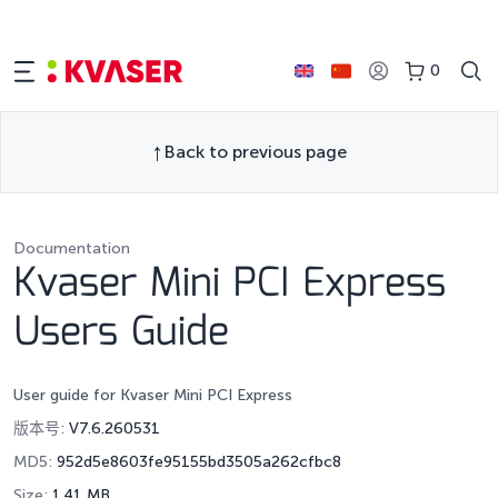
0
Back to previous page
Documentation
Kvaser Mini PCI Express
Users Guide
User guide for Kvaser Mini PCI Express
版本号:
V7.6.260531
MD5:
952d5e8603fe95155bd3505a262cfbc8
Size:
1.41 MB