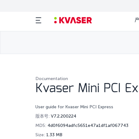
Documentation
Kvaser Mini PCI E
User guide for Kvaser Mini PCI Express
版本号:
V7.2.200224
MD5:
4d0f6094adfc5651e47a1df1af067743
Size:
1.33 MB