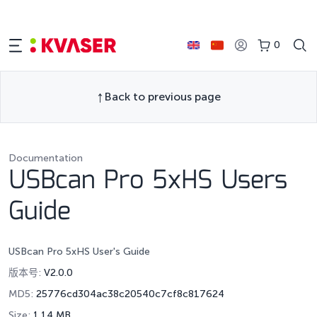
0
Back to previous page
Documentation
USBcan Pro 5xHS Users
Guide
USBcan Pro 5xHS User's Guide
版本号:
V2.0.0
MD5:
25776cd304ac38c20540c7cf8c817624
Size:
1.14 MB