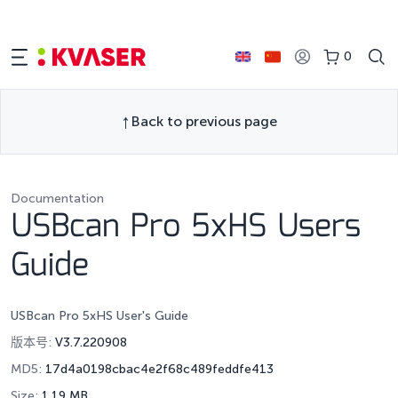
0
Back to previous page
Documentation
USBcan Pro 5xHS Users
Guide
USBcan Pro 5xHS User's Guide
版本号:
V3.7.220908
MD5:
17d4a0198cbac4e2f68c489feddfe413
Size:
1.19 MB