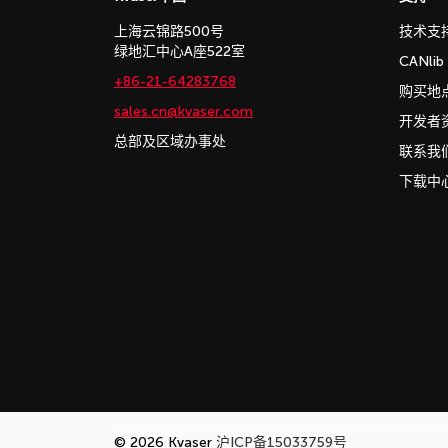
上海云锦路500号
技术支
绿地汇中心A座522室
CANli
+86-21-64283768
购买地
sales.cn@kvaser.com
开发者
总部及区域办事处
联系我
下载中
© 2026 Kvaser
沪ICP备15033759号