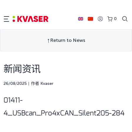
0
Return to News
新闻资讯
26/08/2025
作者 Kvaser
01411-
4_USBcan_Pro4xCAN_Silent205-284