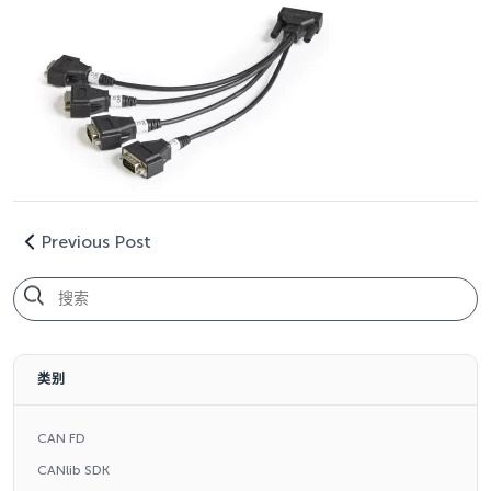
Previous Post
类别
CAN FD
CANlib SDK