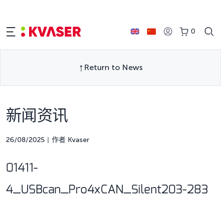
0
Return to News
新闻资讯
26/08/2025
作者 Kvaser
01411-
4_USBcan_Pro4xCAN_Silent203-283