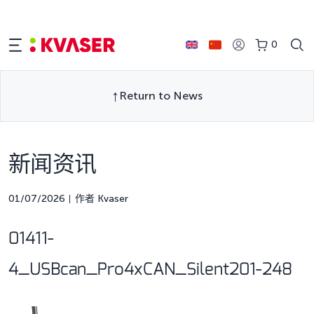
0
Return to News
新闻资讯
01/07/2026
作者 Kvaser
01411-
4_USBcan_Pro4xCAN_Silent201-248